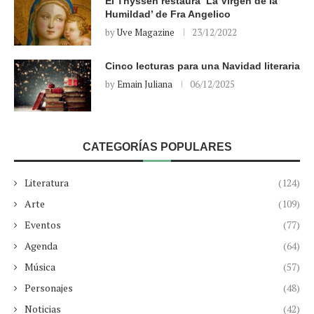
El Thyssen restaura ‘La Virgen de la
Humildad’ de Fra Angelico
by
Uve Magazine
23/12/2022
Cinco lecturas para una Navidad literaria
by
Emain Juliana
06/12/2025
CATEGORÍAS POPULARES
Literatura
(124)
Arte
(109)
Eventos
(77)
Agenda
(64)
Música
(57)
Personajes
(48)
Noticias
(42)