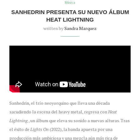
Música
SANHEDRIN PRESENTA SU NUEVO ÁLBUM
HEAT LIGHTNING
written by
Sandra Marquez
Sanhedrin, el trío neoyorquino que lleva una década
sacudiendo la escena del heavy metal, regresa con
Heat
Lightning
, un álbum que eleva su sonido a nuevas alturas. Tras
el éxito de
Lights On
(2022), la banda apuesta por una
producción más ambiciosa y una mezcla aún más rica de