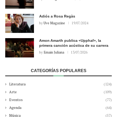
Adiós a Rosa Regàs
by
Uve Magazine
19/07/2024
Amon Amarth publica «Upphaf», la
primera canción acústica de su carrera
by
Emain Juliana
13/07/2026
CATEGORÍAS POPULARES
Literatura
(124)
Arte
(109)
Eventos
(77)
Agenda
(64)
Música
(57)