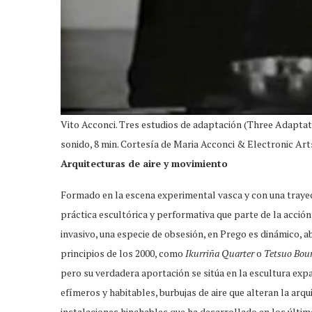
Vito Acconci. Tres estudios de adaptación (Three Adaptatio
sonido, 8 min. Cortesía de Maria Acconci & Electronic Ar
Arquitecturas de aire y movimiento
Formado en la escena experimental vasca y con una trayec
práctica escultórica y performativa que parte de la acción 
invasivo, una especie de obsesión, en Prego es dinámico, ab
principios de los 2000, como
Ikurriña Quarter
o
Tetsuo Boun
pero su verdadera aportación se sitúa en la escultura ex
efímeros y habitables, burbujas de aire que alteran la arqu
instalaciones hinchables que ha desarrollado en los últim