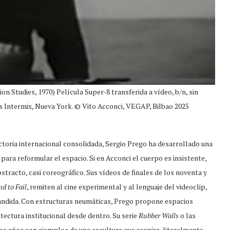
n Studies, 1970) Película Super-8 transferida a vídeo, b/n, sin
ts Intermix, Nueva York. © Vito Acconci, VEGAP, Bilbao 2025
toria internacional consolidada, Sergio Prego ha desarrollado una
para reformular el espacio. Si en Acconci el cuerpo es insistente,
stracto, casi coreográfico. Sus vídeos de finales de los noventa y
d to Fail
, remiten al cine experimental y al lenguaje del videoclip,
pandida. Con estructuras neumáticas, Prego propone espacios
itectura institucional desde dentro. Su serie
Rubber Walls
o las
os años son ejemplos de una escultura que respira, literalmente.