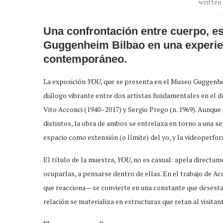
written
Una confrontación entre cuerpo, es
Guggenheim Bilbao en una experienc
contemporáneo.
La exposición
YOU
, que se presenta en el Museo Guggenhei
diálogo vibrante entre dos artistas fundamentales en el d
Vito Acconci (1940–2017) y Sergio Prego (n. 1969). Aunqu
distintos, la obra de ambos se entrelaza en torno a una s
espacio como extensión (o límite) del yo, y la videoperf
El título de la muestra,
YOU
, no es casual: apela directam
ocuparlas, a pensarse dentro de ellas. En el trabajo de Acco
que reacciona— se convierte en una constante que desestabi
relación se materializa en estructuras que retan al visitant