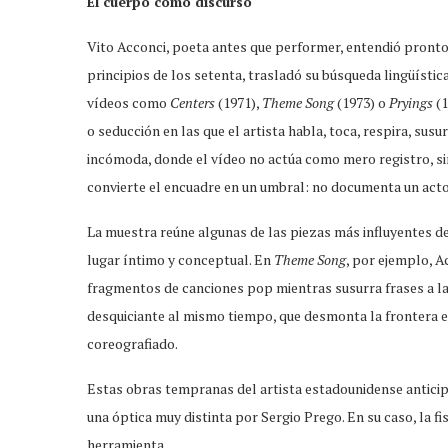
El cuerpo como discurso
Vito Acconci, poeta antes que performer, entendió pronto 
principios de los setenta, trasladó su búsqueda lingüística
vídeos como
Centers
(1971),
Theme Song
(1973) o
Pryings
(1
o seducción en las que el artista habla, toca, respira, sus
incómoda, donde el vídeo no actúa como mero registro, sin
convierte el encuadre en un umbral: no documenta un acto,
La muestra reúne algunas de las piezas más influyentes d
lugar íntimo y conceptual. En
Theme Song
, por ejemplo, A
fragmentos de canciones pop mientras susurra frases a la 
desquiciante al mismo tiempo, que desmonta la frontera en
coreografiado.
Estas obras tempranas del artista estadounidense antici
una óptica muy distinta por Sergio Prego. En su caso, la fi
herramienta.