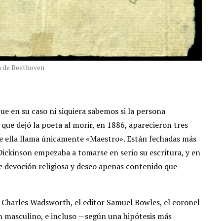
a de Beethoven
e en su caso ni siquiera sabemos si la persona
 que dejó la poeta al morir, en 1886, aparecieron tres
ue ella llama únicamente «Maestro». Están fechadas más
Dickinson empezaba a tomarse en serio su escritura, y en
de devoción religiosa y deseo apenas contenido que
o Charles Wadsworth, el editor Samuel Bowles, el coronel
n masculino, e incluso —según una hipótesis más