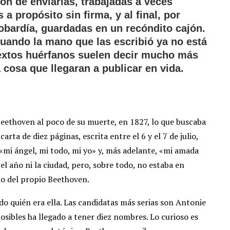
ión de enviarlas, trabajadas a veces
 propósito sin firma, y al final, por
obardía, guardadas en un recóndito cajón.
ando la mano que las escribió ya no está
 textos huérfanos suelen decir mucho más
 cosa que llegaran a publicar en vida.
Beethoven al poco de su muerte, en 1827, lo que buscaba
rta de diez páginas, escrita entre el 6 y el 7 de julio,
 «mi ángel, mi todo, mi yo» y, más adelante, «mi amada
l año ni la ciudad, pero, sobre todo, no estaba en
rio del propio Beethoven.
o quién era ella. Las candidatas más serias son Antonie
osibles ha llegado a tener diez nombres. Lo curioso es