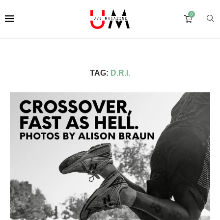
0
TAG:
D.R.I.