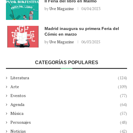
II Feria del libro en Malmö
by
Uve Magazine
04/04/2023
Madrid inaugura su primera Feria del
Cómic en marzo
by
Uve Magazine
06/03/2025
CATEGORÍAS POPULARES
Literatura
(124)
Arte
(109)
Eventos
(77)
Agenda
(64)
Música
(57)
Personajes
(48)
Noticias
(42)